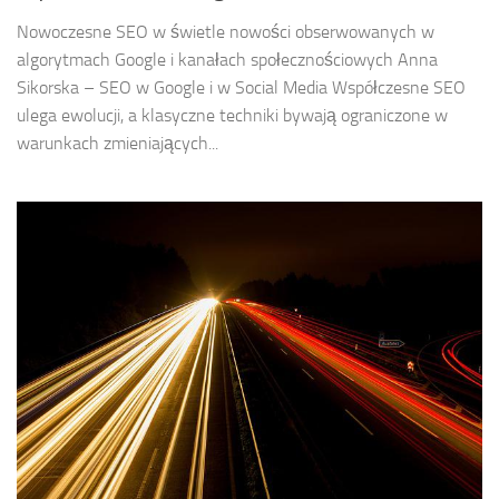
Nowoczesne SEO w świetle nowości obserwowanych w
algorytmach Google i kanałach społecznościowych Anna
Sikorska – SEO w Google i w Social Media Współczesne SEO
ulega ewolucji, a klasyczne techniki bywają ograniczone w
warunkach zmieniających...