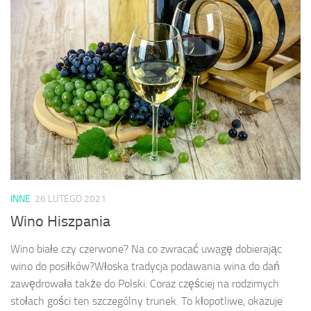
INNE
26 LUTEGO 2021
Wino Hiszpania
Wino białe czy czerwone? Na co zwracać uwagę dobierając
wino do posiłków?Włoska tradycja podawania wina do dań
zawędrowała także do Polski. Coraz częściej na rodzimych
stołach gości ten szczególny trunek. To kłopotliwe, okazuje