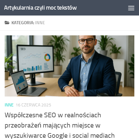
Artykularnia czyli moc tekstów
Skip to content
KATEGORIA:
INNE
INNE
16 CZERWCA 2025
Współczesne SEO w realnościach
przeobrażeń mających miejsce w
wyszukiwarce Google i social mediach