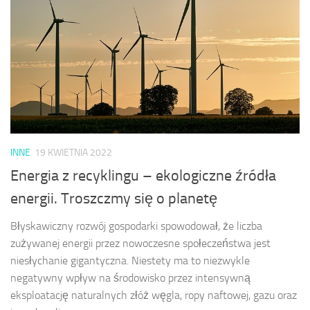
INNE
19 KWIETNIA 2022
Energia z recyklingu – ekologiczne źródła
energii. Troszczmy się o planetę
Błyskawiczny rozwój gospodarki spowodował, że liczba
zużywanej energii przez nowoczesne społeczeństwa jest
niesłychanie gigantyczna. Niestety ma to niezwykle
negatywny wpływ na środowisko przez intensywną
eksploatację naturalnych złóż węgla, ropy naftowej, gazu oraz