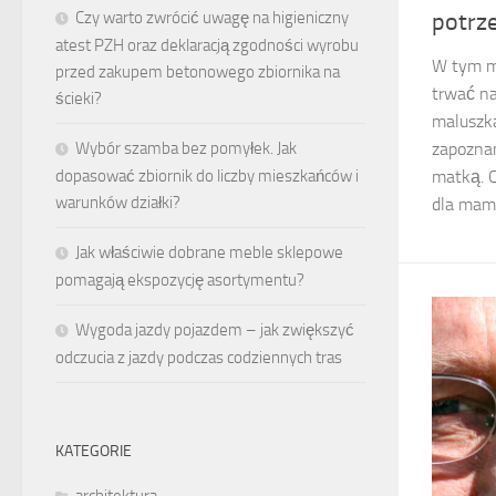
potrz
Czy warto zwrócić uwagę na higieniczny
atest PZH oraz deklaracją zgodności wyrobu
W tym m
przed zakupem betonowego zbiornika na
trwać na
ścieki?
maluszka
zapoznan
Wybór szamba bez pomyłek. Jak
matką. C
dopasować zbiornik do liczby mieszkańców i
warunków działki?
dla mamy
Jak właściwie dobrane meble sklepowe
pomagają ekspozycję asortymentu?
Wygoda jazdy pojazdem – jak zwiększyć
odczucia z jazdy podczas codziennych tras
KATEGORIE