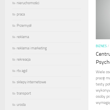
nieruchomości
praca
Przemysł
reklama
BIZNES
/
reklama i marketing
Centr
rekreacja
Psych
rtv agd
Wiele os
pracę mu
sklepy internetowe
testy po
wykonywa
transport
osoby pr
wymagają
uroda