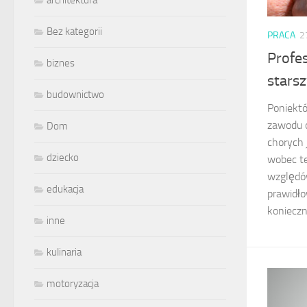
architektura
Bez kategorii
PRACA
2
Profe
biznes
stars
budownictwo
Poniektó
zawodu o
Dom
chorych 
dziecko
wobec te
względó
edukacja
prawidł
konieczni
inne
kulinaria
motoryzacja