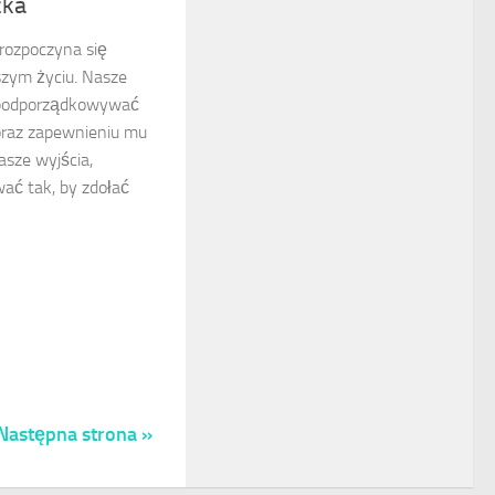
cka
rozpoczyna się
zym życiu. Nasze
 podporządkowywać
oraz zapewnieniu mu
sze wyjścia,
ać tak, by zdołać
Następna strona »