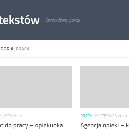
 tekstów
Sprawdzony portal
EGORIA:
PRACA
5 LIPCA 2015
PRACA
25 CZERWCA 2015
t do pracy – opiekunka
Agencja opieki – 