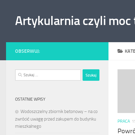
Skip to content
Artykularnia czyli moc
OBSERWUJ:
KAT
Szukaj:
OSTATNIE WPISY
Wodoszczelny zbiornik betonowy – na co
zwrócić uwagę przed zakupem do budynku
PRACA
1
mieszkalnego
Powró