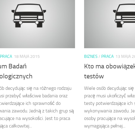
PRACA
18 MAJA 2015
BIZNES
/
PRACA
13 MAJA 2
um Badań
Kto ma obowiąze
ologicznych
testów
ób decydując się na różnego rodzaju
Wiele osób decydując się
si przebyć właściwe badania oraz
pracę musi ukończyć wła
twierdzające ich sprawność do
testy potwierdzające ich
nia zawodu. Jedną z takich grup są
wykonywania zawodu. Jed
acujące na wysokości. Jest to praca
osoby pracujące na wysok
ca całkowitej...
wymagająca pełnej...