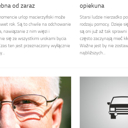
ebna od zaraz
opiekuna
omencie urlop macierzyński może
Starsi ludzie nierzadko p
wet rok. Są to chwile na odchowanie
rodzaju pomocy. Dzieje si
, nawiązanie z nim więzi i
są oni już aż tak sprawni
ie się ze wszystkimi urokami bycia
często zaczynają mieć kł
zas ten jest przeznaczony wyłącznie
Ważne jest by nie zosta
...
najbliższych...