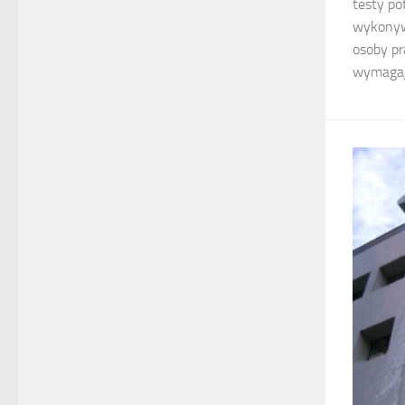
testy po
wykonywa
osoby pr
wymagają