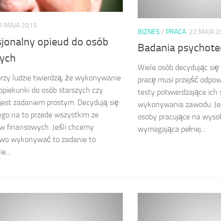
7 MAJA 2015
BIZNES
/
PRACA
22 MAJA 2
sjonalny opieud do osób
Badania psychote
zych
Wiele osób decydując się
rzy ludzie twierdzą, że wykonywanie
pracę musi przejść odpow
piekunki do osób starszych czy
testy potwierdzające ich
jest zadaniem prostym. Decydują się
wykonywania zawodu. Jed
go na to przede wszystkim ze
osoby pracujące na wysok
w finansowych. Jeśli chcemy
wymagająca pełnej...
owo wykonywać to zadanie to
e...