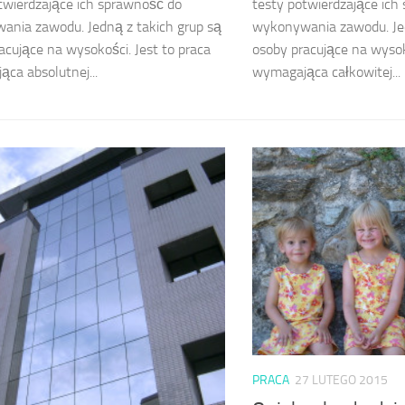
twierdzające ich sprawność do
testy potwierdzające ich
nia zawodu. Jedną z takich grup są
wykonywania zawodu. Jed
acujące na wysokości. Jest to praca
osoby pracujące na wysok
ca absolutnej...
wymagająca całkowitej...
PRACA
27 LUTEGO 2015