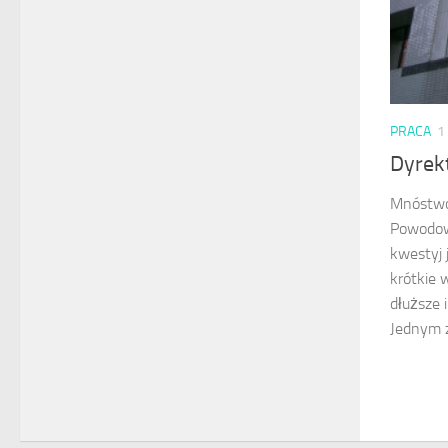
PRACA
1
Dyrek
Mnóstwo 
Powodow
kwestyj 
krótkie
dłuższe 
Jednym z