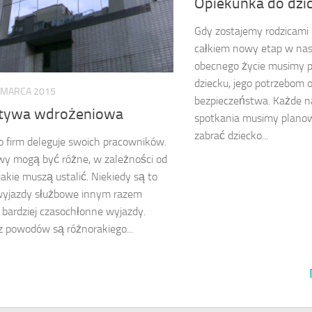
Opiekunka do dzi
Gdy zostajemy rodzicami 
całkiem nowy etap w nas
obecnego życie musimy
dziecku, jego potrzebom 
 MARCA 2015
bezpieczeństwa. Każde na
tywa wdrożeniowa
spotkania musimy planow
zabrać dziecko...
firm deleguje swoich pracowników.
y mogą być różne, w zależności od
jakie muszą ustalić. Niekiedy są to
 wyjazdy służbowe innym razem
i bardziej czasochłonne wyjazdy.
 powodów są różnorakiego...