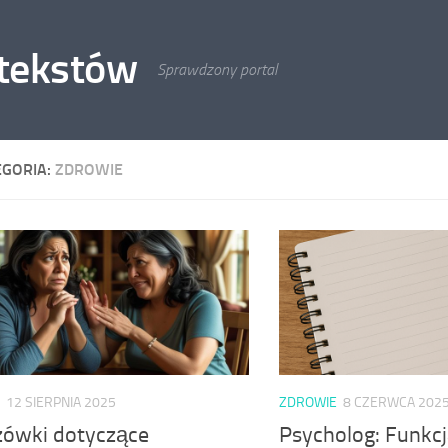
 tekstów
Sprawdzony portal
EGORIA:
ZDROWIE
12 SIERPNIA 2025
ZDROWIE
8 CZERWCA 202
ówki dotyczące
Psycholog: Funkcj