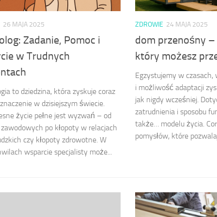
26 MAJA 2025
ZDROWIE
24 MAJA 2025
olog: Zadanie, Pomoc i
dom przenośny – 
cie w Trudnych
który możesz prz
ntach
Egzystujemy w czasach, 
i możliwość adaptacji zy
gia to dziedzina, która zyskuje coraz
jak nigdy wcześniej. Doty
znaczenie w dzisiejszym świecie.
zatrudnienia i sposobu fu
sne życie pełne jest wyzwań – od
także… modelu życia. Cor
zawodowych po kłopoty w relacjach
pomysłów, które pozwalaj
dzkich czy kłopoty zdrowotne. W
hwilach wsparcie specjalisty może...