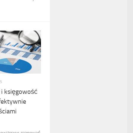
5
 i księgowość
fektywnie
ściami
bowiązane zajmować