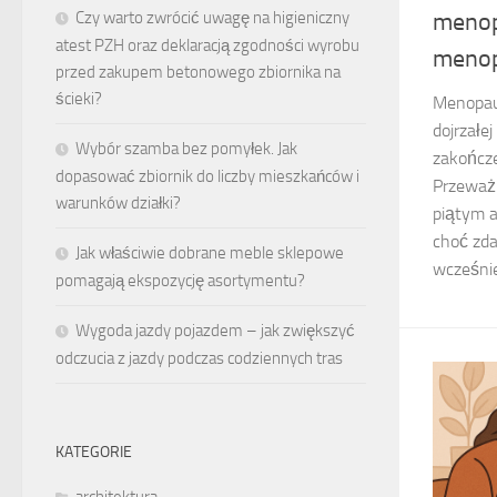
Czy warto zwrócić uwagę na higieniczny
menop
atest PZH oraz deklaracją zgodności wyrobu
menop
przed zakupem betonowego zbiornika na
ścieki?
Menopau
dojrzałej
Wybór szamba bez pomyłek. Jak
zakończ
dopasować zbiornik do liczby mieszkańców i
Przeważ
warunków działki?
piątym a
choć zda
Jak właściwie dobrane meble sklepowe
wcześniej
pomagają ekspozycję asortymentu?
Wygoda jazdy pojazdem – jak zwiększyć
odczucia z jazdy podczas codziennych tras
KATEGORIE