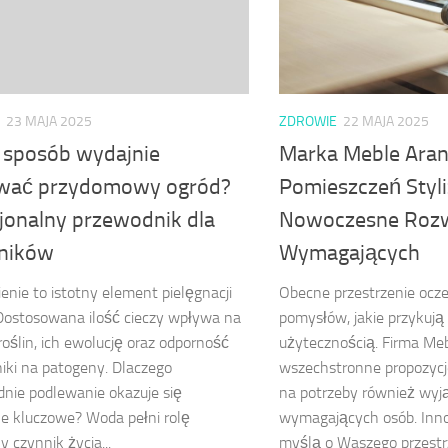
23 MAJA 2025
ZDROWIE
22 MAJA 2025
i sposób wydajnie
Marka Meble Aran
wać przydomowy ogród?
Pomieszczeń Styli
jonalny przewodnik dla
Nowoczesne Rozw
ników
Wymagających
nie to istotny element pielęgnacji
Obecne przestrzenie ocz
Dostosowana ilość cieczy wpływa na
pomysłów, jakie przykują
roślin, ich ewolucję oraz odporność
użytecznością. Firma Meb
iki na patogeny. Dlaczego
wszechstronne propozycj
nie podlewanie okazuje się
na potrzeby również wy
e kluczowe? Woda pełni rolę
wymagających osób. Inno
y czynnik życia...
myślą o Waszego przest