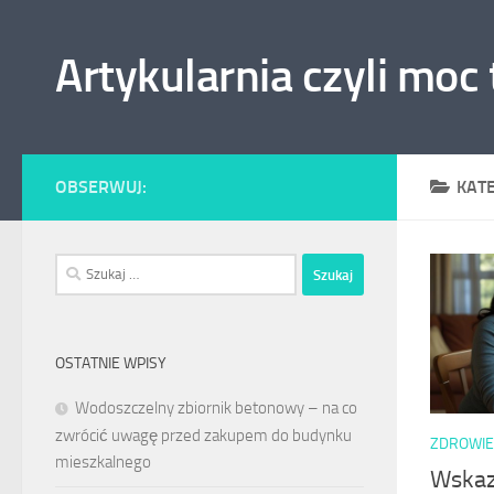
Skip to content
Artykularnia czyli moc
OBSERWUJ:
KAT
Szukaj:
OSTATNIE WPISY
Wodoszczelny zbiornik betonowy – na co
zwrócić uwagę przed zakupem do budynku
ZDROWIE
mieszkalnego
Wskaz