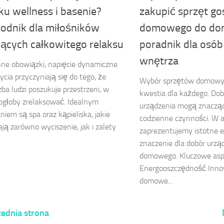
u wellness i basenie?
zakupić sprzęt g
odnik dla miłośników
domowego do do
jących całkowitego relaksu
poradnik dla osób
wnętrza
ne obowiązki, napięcie dynamiczne
ycia przyczyniają się do tego, że
Wybór sprzętów domowyc
zba ludzi poszukuje przestrzeni, w
kwestia dla każdego. Do
ogłoby zrelaksować. Idealnym
urządzenia mogą znaczą
niem są spa oraz kąpieliska, jakie
codzienne czynności. W a
ją zarówno wyciszenie, jak i zalety
zaprezentujemy istotne 
znaczenie dla dobór urz
domowego. Kluczowe as
Energooszczędność Inno
domowe...
ednia strona