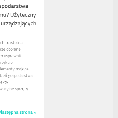
ospodarstwa
mu? Użyteczny
 urządzających
h to istotna
brze dobrane
co usprawnić
rtykule
elementy mające
ądzeń gospodarstwa
pekty
wacyjne sprzęty
Następna strona »