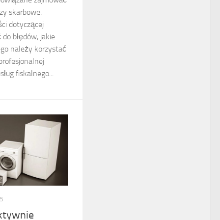
zy skarbowe.
ci dotyczącej
do błędów, jakie
ego należy korzystać
profesjonalnej
ług fiskalnego...
5
ktywnie