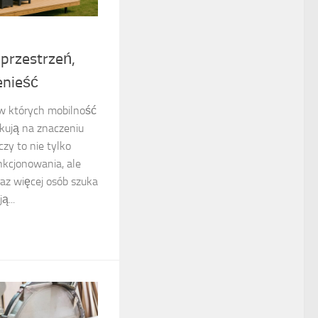
przestrzeń,
enieść
w których mobilność
skują na znaczeniu
czy to nie tylko
nkcjonowania, ale
az więcej osób szuka
ą...