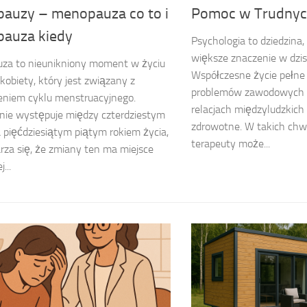
auzy – menopauza co to i
Pomoc w Trudny
auza kiedy
Psychologia to dziedzina,
większe znaczenie w dzis
za to nieunikniony moment w życiu
Współczesne życie pełne
 kobiety, który jest związany z
problemów zawodowych p
eniem cyklu menstruacyjnego.
relacjach międzyludzkich
nie występuje między czterdziestym
zdrowotne. W takich chw
 pięćdziesiątym piątym rokiem życia,
terapeuty może...
rza się, że zmiany ten ma miejsce
...