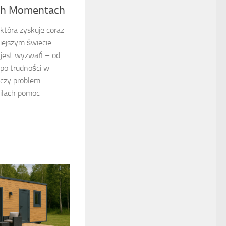
ch Momentach
 która zyskuje coraz
iejszym świecie.
 jest wyzwań – od
o trudności w
 czy problem
ilach pomoc