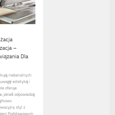
żacja
zacja –
iązania Dla
ekują niebanalnych
 uwagę estetyką i
le oferuje
e, jakieś odpowiedzą
jątkowo
wacyjny styl z
rzeni Podstawowym