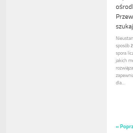
ośrodk
Przew
szuka
Nieustan
sposób ż
spora lic
jakich m
rozwiąza
zapewnia
dla...
« Poprz