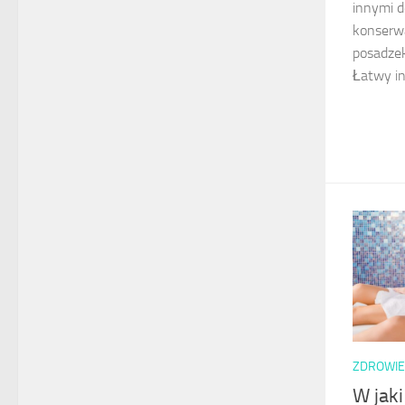
innymi d
konserwa
posadze
Łatwy in
ZDROWIE
W jak