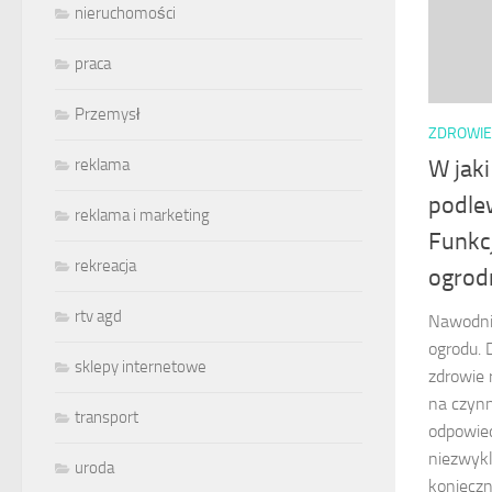
nieruchomości
praca
Przemysł
ZDROWIE
reklama
W jak
podle
reklama i marketing
Funkc
rekreacja
ogrod
rtv agd
Nawodnie
ogrodu. 
sklepy internetowe
zdrowie 
na czynn
transport
odpowied
niezwykl
uroda
konieczn