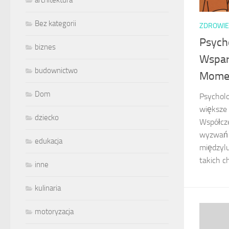
architektura
Bez kategorii
ZDROWIE
Psych
biznes
Wspar
budownictwo
Mome
Dom
Psycholo
większe 
dziecko
Współcze
wyzwań 
edukacja
międzylu
takich c
inne
kulinaria
motoryzacja