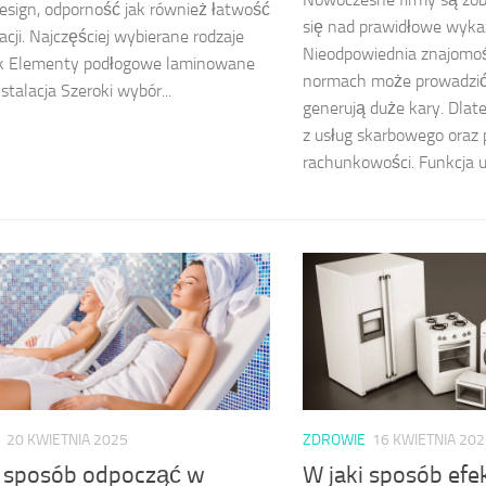
esign, odporność jak również łatwość
się nad prawidłowe wyka
cji. Najczęściej wybierane rodzaje
Nieodpowiednia znajomoś
k Elementy podłogowe laminowane
normach może prowadzić 
stalacja Szeroki wybór...
generują duże kary. Dlat
z usług skarbowego oraz 
rachunkowości. Funkcja us
20 KWIETNIA 2025
ZDROWIE
16 KWIETNIA 202
i sposób odpocząć w
W jaki sposób efe