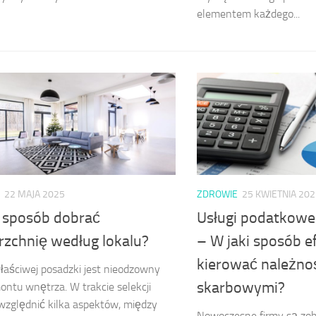
elementem każdego...
22 MAJA 2025
ZDROWIE
25 KWIETNIA 202
i sposób dobrać
Usługi podatkowe
rzchnię według lokalu?
– W jaki sposób e
kierować należno
aściwej posadzki jest nieodzowny
skarbowymi?
ontu wnętrza. W trakcie selekcji
względnić kilka aspektów, między
Nowoczesne firmy są zo