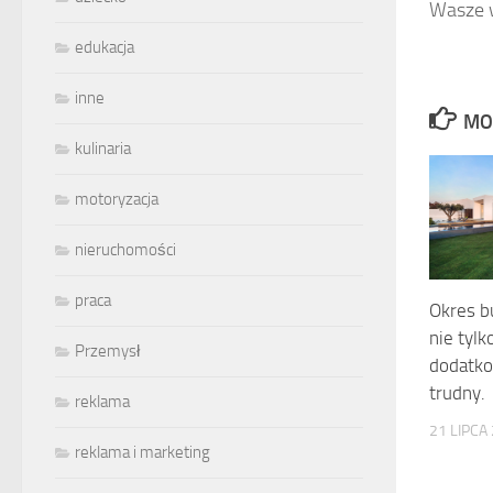
Wasze w
edukacja
inne
MO
kulinaria
motoryzacja
nieruchomości
praca
Okres b
nie tyl
Przemysł
dodatko
trudny.
reklama
21 LIPCA
reklama i marketing