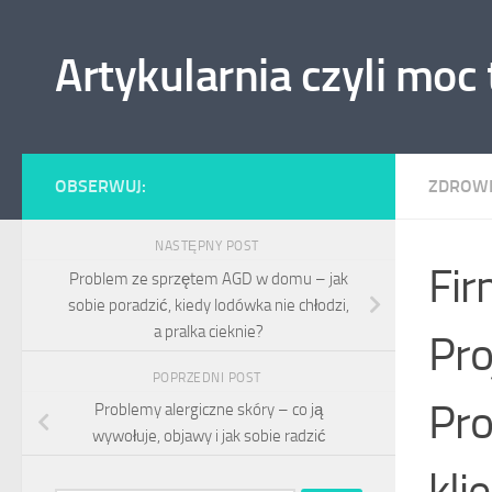
Skip to content
Artykularnia czyli moc
OBSERWUJ:
ZDROW
NASTĘPNY POST
Fir
Problem ze sprzętem AGD w domu – jak
sobie poradzić, kiedy lodówka nie chłodzi,
a pralka cieknie?
Pro
POPRZEDNI POST
Pro
Problemy alergiczne skóry – co ją
wywołuje, objawy i jak sobie radzić
kli