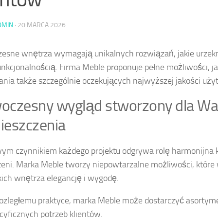
DMIN
·
20 MARCA 2026
esne wnętrza wymagają unikalnych rozwiązań, jakie urzek
unkcjonalnością. Firma Meble proponuje pełne możliwości, j
ia także szczególnie oczekujących najwyższej jakości uż
oczesny wygląd stworzony dla W
ieszczenia
ym czynnikiem każdego projektu odgrywa rolę harmonijna
zeni. Marka Meble tworzy niepowtarzalne możliwości, które
ich wnętrza elegancję i wygodę.
rozległemu praktyce, marka Meble może dostarczyć asorty
cyficznych potrzeb klientów.