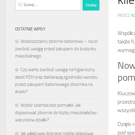
Szukaj:
PRZEZ
A
OSTATNIE WPISY
Współcz
także f
Wodoszczelny zbiornik betonowy – na co
zwrócić uwagę przed zakupem do budynku
wymagan
mieszkalnego
Now
Czy warto zwrócić uwagę na higieniczny
pom
atest PZH oraz deklaracją zgodności wyrobu
przed zakupem betonowego zbiornika na
ścieki?
Kluczow
przestr
Wybór szamba bez pomyłek. Jak
wszystk
dopasować zbiornik do liczby mieszkańców i
warunków działki?
Dzięki 
pod spe
Jak właściwie dobrane meble sklepowe