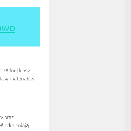
owo
rzędnej klasy.
lasy materiałów,
ty oraz
eś odmieniają