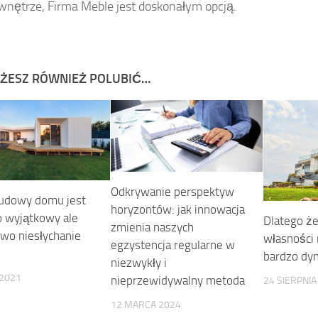
nętrze, Firma Meble jest doskonałym opcją.
ŻESZ RÓWNIEŻ POLUBIĆ…
Odkrywanie perspektyw
udowy domu jest
horyzontów: jak innowacja
ko wyjątkowy ale
Dlatego że
zmienia naszych
wo niesłychanie
własności 
egzystencja regularne w
bardzo dyn
niezwykły i
 2021
nieprzewidywalny metoda
24 SIERPNIA
12 MARCA 2024