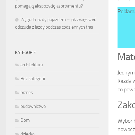
pomagają ekspozycję asortymentu?
Reklam
Wygoda jazdy pojazdem – jak zwiększyć
odczucia z jazdy podczas codziennych tras
KATEGORIE
Mate
architektura
Jednym 
Bez kategorii
Każdy w
co powo
biznes
Zak
budownictwo
Wybór F
Dom
nowocze
dziecko