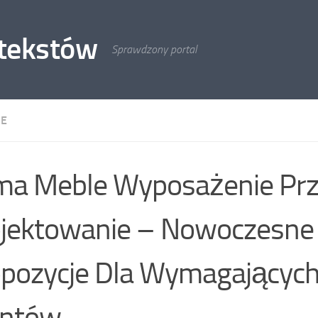
 tekstów
Sprawdzony portal
IE
ma Meble Wyposażenie Prz
jektowanie – Nowoczesne
pozycje Dla Wymagającyc
entów