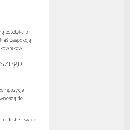
ną estetyką a
akieś zaspokoją
ytkowników.
aszego
 kompozycja
 wnoszą do
ment dostosowane