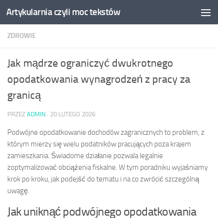
Artykularnia czyli moc tekstów
Skip to content
ZDROWIE
Jak mądrze ograniczyć dwukrotnego
opodatkowania wynagrodzeń z pracy za
granicą
PRZEZ
ADMIN
·
20 LUTEGO 2026
Podwójne opodatkowanie dochodów zagranicznych to problem, z
którym mierzy się wielu podatników pracujących poza krajem
zamieszkania. Świadome działanie pozwala legalnie
zoptymalizować obciążenia fiskalne. W tym poradniku wyjaśniamy
krok po kroku, jak podejść do tematu i na co zwrócić szczególną
uwagę.
Jak uniknąć podwójnego opodatkowania