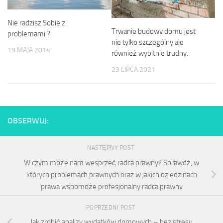
Nie radzisz Sobie z
Trwanie budowy domu jest
problemami ?
nie tylko szczególny ale
19 MAJA 2014
również wybitnie trudny.
23 LIPCA 2021
OBSERWUJ:
NASTĘPNY POST
W czym może nam wesprzeć radca prawny? Sprawdź, w
których problemach prawnych oraz w jakich dziedzinach
prawa wspomoże profesjonalny radca prawny
POPRZEDNI POST
Jak zrobić analizy wydatków domowych – bez stresu