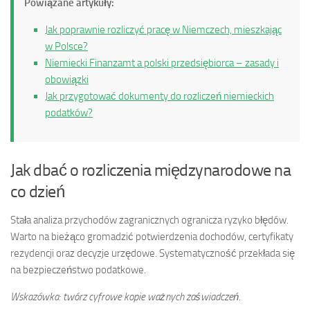
Powiązane artykuły:
Jak poprawnie rozliczyć pracę w Niemczech, mieszkając
w Polsce?
Niemiecki Finanzamt a polski przedsiębiorca – zasady i
obowiązki
Jak przygotować dokumenty do rozliczeń niemieckich
podatków?
Jak dbać o rozliczenia międzynarodowe na
co dzień
Stała analiza przychodów zagranicznych ogranicza ryzyko błędów.
Warto na bieżąco gromadzić potwierdzenia dochodów, certyfikaty
rezydencji oraz decyzje urzędowe. Systematyczność przekłada się
na bezpieczeństwo podatkowe.
Wskazówka: twórz cyfrowe kopie ważnych zaświadczeń.