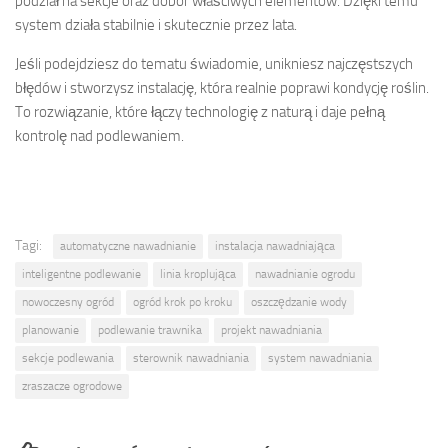
podział na sekcje oraz dobór właściwych elementów. Dzięki temu
system działa stabilnie i skutecznie przez lata.
Jeśli podejdziesz do tematu świadomie, unikniesz najczęstszych
błędów i stworzysz instalację, która realnie poprawi kondycję roślin.
To rozwiązanie, które łączy technologię z naturą i daje pełną
kontrolę nad podlewaniem.
Tagi:
automatyczne nawadnianie
instalacja nawadniająca
inteligentne podlewanie
linia kroplująca
nawadnianie ogrodu
nowoczesny ogród
ogród krok po kroku
oszczędzanie wody
planowanie
podlewanie trawnika
projekt nawadniania
sekcje podlewania
sterownik nawadniania
system nawadniania
zraszacze ogrodowe