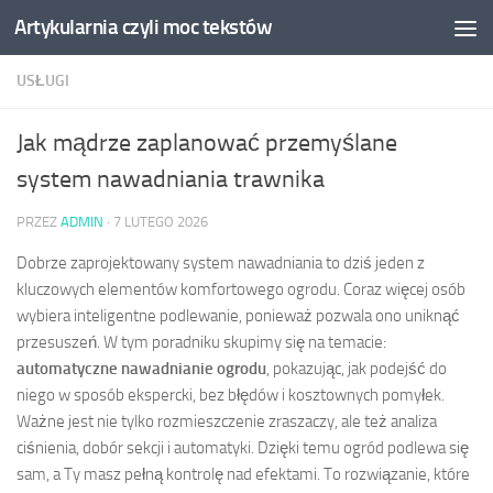
Artykularnia czyli moc tekstów
Skip to content
USŁUGI
Jak mądrze zaplanować przemyślane
system nawadniania trawnika
PRZEZ
ADMIN
·
7 LUTEGO 2026
Dobrze zaprojektowany system nawadniania to dziś jeden z
kluczowych elementów komfortowego ogrodu. Coraz więcej osób
wybiera inteligentne podlewanie, ponieważ pozwala ono uniknąć
przesuszeń. W tym poradniku skupimy się na temacie:
automatyczne nawadnianie ogrodu
, pokazując, jak podejść do
niego w sposób ekspercki, bez błędów i kosztownych pomyłek.
Ważne jest nie tylko rozmieszczenie zraszaczy, ale też analiza
ciśnienia, dobór sekcji i automatyki. Dzięki temu ogród podlewa się
sam, a Ty masz pełną kontrolę nad efektami. To rozwiązanie, które