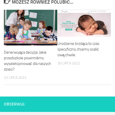
MOŻESZ RÓWNIEŻ POLUBIĆ…
Urodzenie brzdąca to czas
specyficzny chcemy ocalić
Denerwująca decyzja: Jakie
ową chwile.
przedszkole powinniśmy
30 LIPCA 2022
wyselekcjonować dla naszych
dzieci?
23 LIPCA 2023
OBSERWUJ: