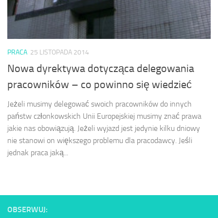
PRACA
25 LISTOPADA 2014
Nowa dyrektywa dotycząca delegowania
pracowników – co powinno się wiedzieć
Jeżeli musimy delegować swoich pracowników do innych
państw członkowskich Unii Europejskiej musimy znać prawa
jakie nas obowiązują. Jeżeli wyjazd jest jedynie kilku dniowy
nie stanowi on większego problemu dla pracodawcy. Jeśli
jednak praca jaką...
OBSERWUJ: