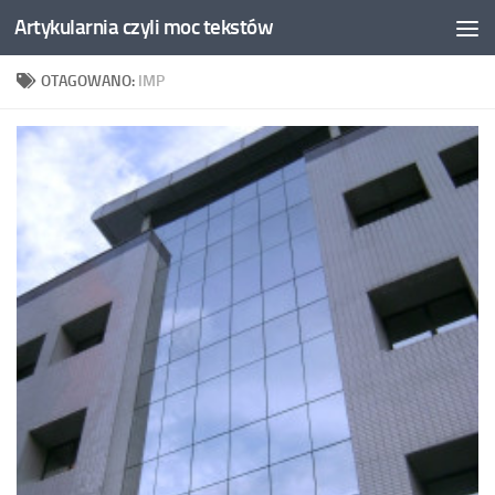
Artykularnia czyli moc tekstów
Skip to content
OTAGOWANO:
IMP