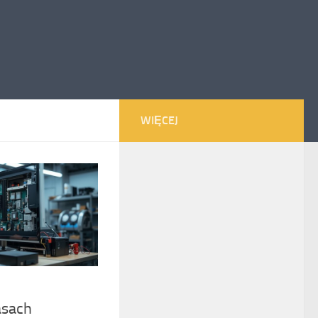
WIĘCEJ
asach