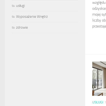
względu 
usługi
odzyskan
mojej sy
Wyposażenie Wnętrz
liczby o
przestaje
zdrowie
USŁUGI