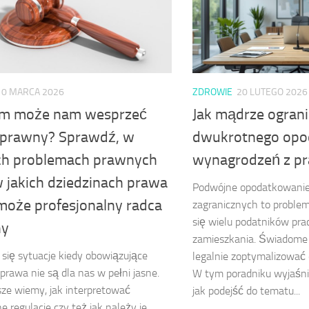
10 MARCA 2026
ZDROWIE
20 LUTEGO 2026
m może nam wesprzeć
Jak mądrze ogran
 prawny? Sprawdź, w
dwukrotnego opo
ch problemach prawnych
wynagrodzeń z pr
w jakich dziedzinach prawa
Podwójne opodatkowani
oże profesjonalny radca
zagranicznych to problem
się wielu podatników pra
ny
zamieszkania. Świadome 
 się sytuacje kiedy obowiązujące
legalnie zoptymalizować 
 prawa nie są dla nas w pełni jasne.
W tym poradniku wyjaśni
ze wiemy, jak interpretować
jak podejść do tematu...
e regulacje czy też jak należy je