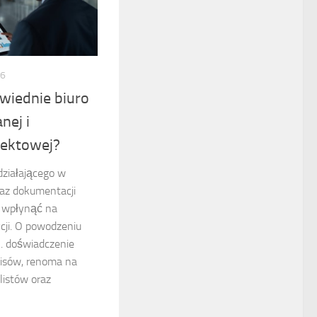
26
wiednie biuro
nej i
jektowej?
działającego w
az dokumentacji
e wpłynąć na
cji. O powodzeniu
. doświadczenie
pisów, renoma na
listów oraz