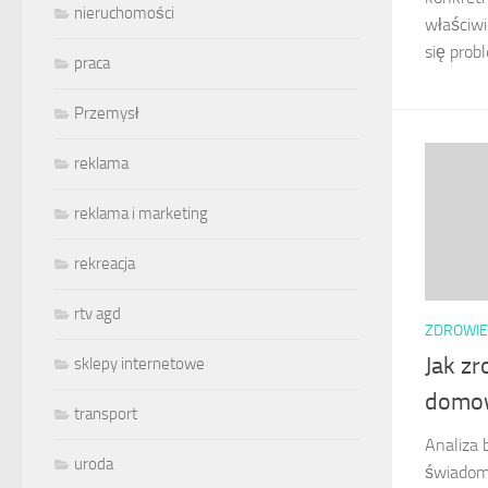
nieruchomości
właściwi
się probl
praca
Przemysł
reklama
reklama i marketing
rekreacja
rtv agd
ZDROWIE
Jak z
sklepy internetowe
domow
transport
Analiza
uroda
świadom