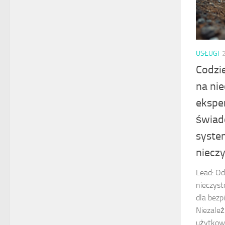
USŁUGI
Codzi
na ni
ekspe
świad
syste
nieczy
Lead: Od
nieczyst
dla bezp
Niezależ
użytkowa