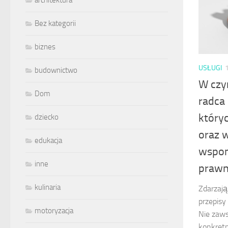
architektura
Bez kategorii
biznes
USŁUGI
budownictwo
W czy
Dom
radca
który
dziecko
oraz 
edukacja
wspom
inne
praw
kulinaria
Zdarzają
przepisy
motoryzacja
Nie zaws
konkretn