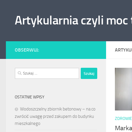
Skip to content
Artykularnia czyli moc
OBSERWUJ:
ARTYKU
Szukaj:
OSTATNIE WPISY
Wodoszczelny zbiornik betonowy – na co
zwrócić uwagę przed zakupem do budynku
ZDROWIE
mieszkalnego
Marka