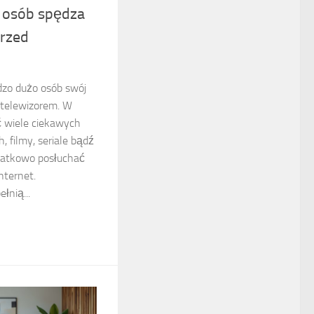
 osób spędza
przed
zo dużo osób swój
 telewizorem. W
ć wiele ciekawych
 filmy, seriale bądź
datkowo posłuchać
nternet.
łnią...