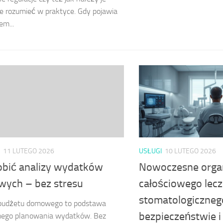
e rozumieć w praktyce. Gdy pojawia
em...
11 LUTEGO 2026
USŁUGI
10 LUTEGO 2026
robić analizy wydatków
Nowoczesne orga
ych – bez stresu
całościowego lecz
stomatologicznego
 budżetu domowego to podstawa
bezpieczeństwie i
ego planowania wydatków. Bez