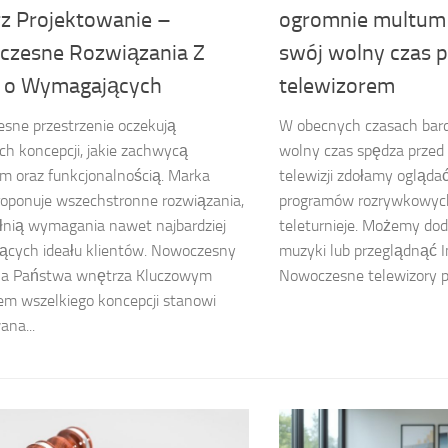
z Projektowanie –
ogromnie multum
czesne Rozwiązania Z
swój wolny czas 
 o Wymagających
telewizorem
sne przestrzenie oczekują
W obecnych czasach bard
ch koncepcji, jakie zachwycą
wolny czas spędza przed
 oraz funkcjonalnością. Marka
telewizji zdołamy ogląda
oponuje wszechstronne rozwiązania,
programów rozrywkowych,
ełnią wymagania nawet najbardziej
teleturnieje. Możemy do
ących ideału klientów. Nowoczesny
muzyki lub przeglądnąć I
dla Państwa wnętrza Kluczowym
Nowoczesne telewizory pe
em wszelkiego koncepcji stanowi
na...