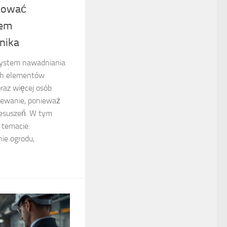
nować
tem
nika
system nawadniania
ych elementów
raz więcej osób
lewanie, ponieważ
zesuszeń. W tym
 temacie:
ie ogrodu,