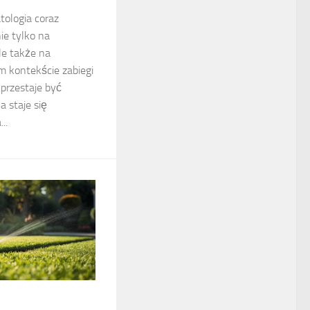
ologia coraz
nie tylko na
le także na
m kontekście zabiegi
przestaje być
 staje się
..