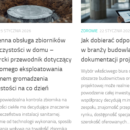
25 STYCZNIA 2026
ZDROWIE
22 STYCZNIA 20
enna obsługa zbiorników
Jak dobierać odpo
eczystości w domu –
w branży budowla
rcki przewodnik dotyczący
dokumentacji pro
omego eksploatowania
Wybór właściwego biura 
mem gromadzenia
obszarze budownictwa or
projektowej może realni
stości na co dzień
powodzenie całej inwesty
powiedzialna kontrola zbiornika na
współpracy decydują m.in
ości ciekłe ma decydujące znaczenie
zespołu, znajomość prze
ieczeństwa instalacji sanitarnej.
rynku, dostępność specja
nie od technologii wykonania, sposób
szerokość oferowanych...
nia wpływa na trwałość zbiornika.