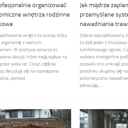
rofesjonalnie organizować
Jak mądrze zapla
omiczne wnętrza rodzinne
przemyślane sys
tkowe
nawadniania traw
ojektowanie wnętrz to proces, który
Dobrze zaprojektowany 
e ergonomię z realnym
to dziś jeden z kluczow
aniem. W praktyce oznacza to
komfortowego ogrodu. Co
anie decyzji, które mają wpływ na
wybiera inteligentne pod
przez wiele lat. Coraz częściej
pozwala ono uniknąć pr
zy decydują się na rozwiązania
poradniku skupimy się na
alne, zamiast...
automatyczne nawadnian
pokazując,...