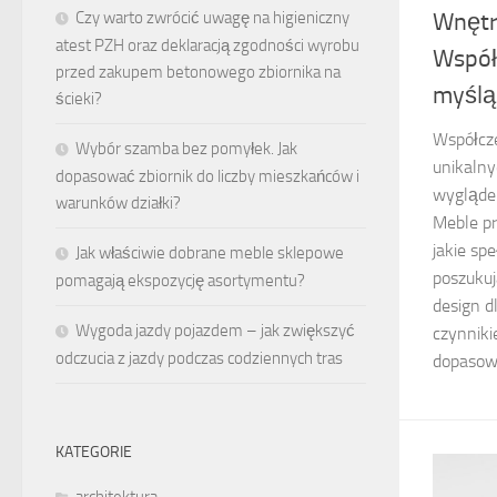
Czy warto zwrócić uwagę na higieniczny
Wnętr
atest PZH oraz deklaracją zgodności wyrobu
Współ
przed zakupem betonowego zbiornika na
myślą
ścieki?
Współcze
Wybór szamba bez pomyłek. Jak
unikalny
dopasować zbiornik do liczby mieszkańców i
wyglądem
warunków działki?
Meble pr
jakie sp
Jak właściwie dobrane meble sklepowe
poszukuj
pomagają ekspozycję asortymentu?
design 
Wygoda jazdy pojazdem – jak zwiększyć
czynniki
odczucia z jazdy podczas codziennych tras
dopasowa
KATEGORIE