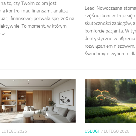
na to, czy Twoim celem jest
Lead: Nowoczesna stomat
ie kontroli nad finansami, analiza
częściej koncentruje się 
tuacji finansowej pozwala spojrzeć na
skuteczności zabiegów, a
biektywnie. To moment, w którym
komforcie pacjenta. W ty
sz...
dentystyczne w uśpieniu 
rozwiązaniem niszowym, a
świadomym wyborem dla.
7 LUTEGO 2026
USŁUGI
7 LUTEGO 2026