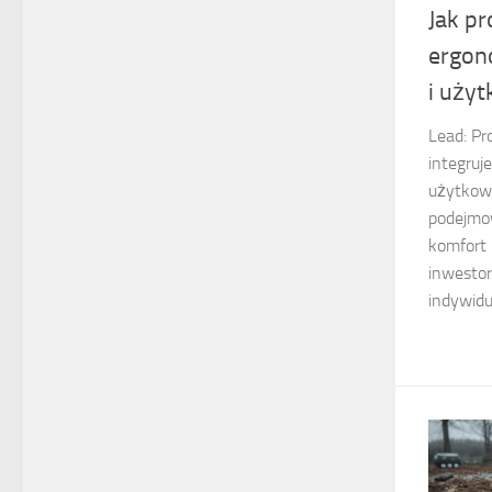
Jak p
ergon
i uży
Lead: Pr
integruj
użytkow
podejmow
komfort 
inwestor
indywidu